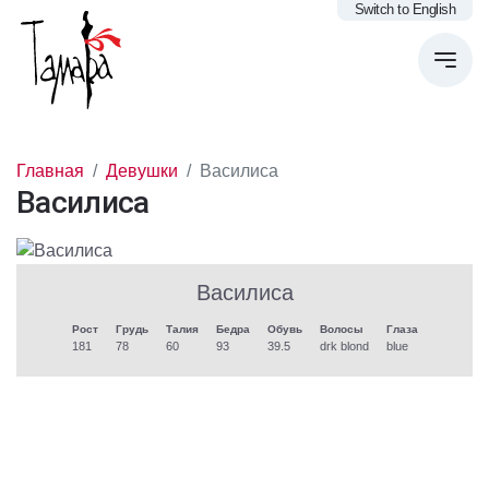
Switch to English
Главная
Девушки
Василиса
Василиса
Василиса
Рост
Грудь
Талия
Бедра
Обувь
Волосы
Глаза
181
78
60
93
39.5
drk blond
blue