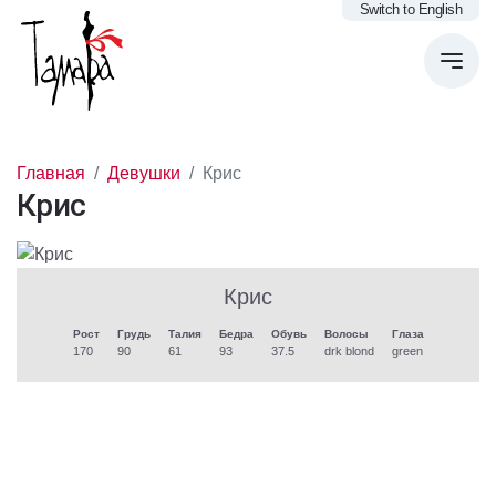
Switch to English
Главная
Девушки
Крис
Крис
Крис
Рост
Грудь
Талия
Бедра
Обувь
Волосы
Глаза
170
90
61
93
37.5
drk blond
green