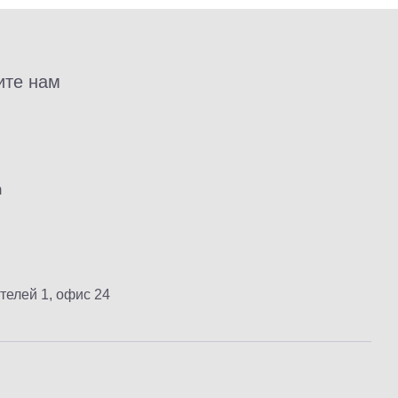
ите нам
m
ителей 1, офис 24