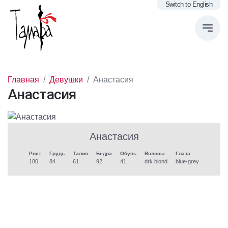
Switch to English
Главная
Девушки
Анастасия
Анастасия
Анастасия
Рост
Грудь
Талия
Бедра
Обувь
Волосы
Глаза
180
84
61
92
41
drk blond
blue-grey